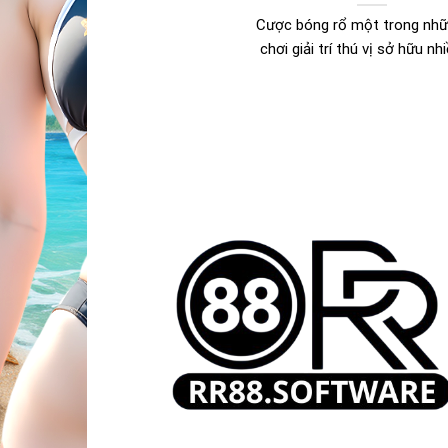
Cược bóng rổ một trong nhữ
chơi giải trí thú vị sở hữu nhiề