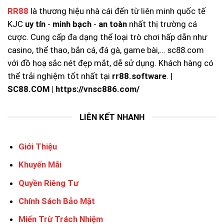
RR88
là thương hiệu nhà cái đến từ liên minh quốc tế
KJC
uy tín
-
minh bạch
-
an toàn
nhất thị trường cá
cược. Cung cấp đa dạng thể loại trò chơi hấp dẫn như
casino, thể thao, bắn cá, đá gà, game bài,... sc88.com
với đồ hoạ sắc nét đẹp mắt, dễ sử dụng. Khách hàng có
thể trải nghiệm tốt nhất tại
rr88.software
. |
SC88.COM | https://vnsc886.com/
LIÊN KẾT NHANH
Giới Thiệu
Khuyến Mãi
Quyền Riêng Tư
Chính Sách Bảo Mật
Miến Trừ Trách Nhiệm